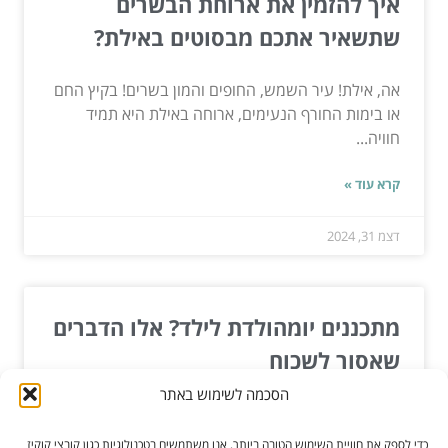
איך להזמין את ארוחת הבשרים
שתשאיר אתכם מבסוטים באילת?
אה, אילת! עיר השמש, החופים והמון בשרים! בקיץ החם
או בימות החורף הנעימים, ארוחה באילת היא תמיד
חוויה...
קרא עוד »
דצמ 31, 2024
מתכננים יומהולדת לילד? אלו הדברים
שאסור לשכוח
הסכמה לשימוש באתר
אין ספק שחגיגה לילד דורשת מאתנו, ההורים להתארגן
מראש. את מי רוצים להזמין? ואיך צריך להיראות
כדי לספק את חוויית השימוש הטובה ביותר, אנו משתמשים בטכנולוגיות כגון קובצי קוקיז