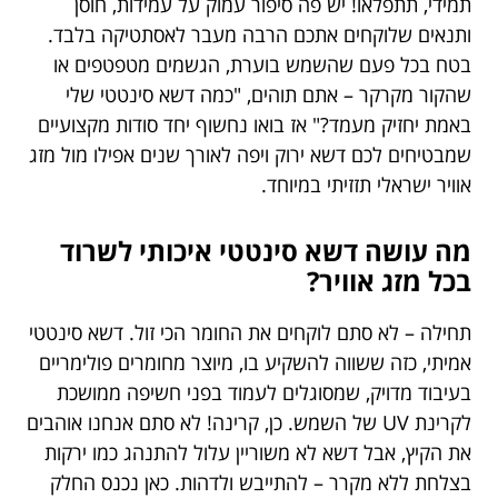
תמידי, תתפלאו! יש פה סיפור עמוק על עמידות, חוסן
ותנאים שלוקחים אתכם הרבה מעבר לאסתטיקה בלבד.
בטח בכל פעם שהשמש בוערת, הגשמים מטפטפים או
שהקור מקרקר – אתם תוהים, "כמה דשא סינטטי שלי
באמת יחזיק מעמד?" אז בואו נחשוף יחד סודות מקצועיים
שמבטיחים לכם דשא ירוק ויפה לאורך שנים אפילו מול מזג
אוויר ישראלי תזזיתי במיוחד.
מה עושה דשא סינטטי איכותי לשרוד
בכל מזג אוויר?
תחילה – לא סתם לוקחים את החומר הכי זול. דשא סינטטי
אמיתי, כזה ששווה להשקיע בו, מיוצר מחומרים פולימריים
בעיבוד מדויק, שמסוגלים לעמוד בפני חשיפה ממושכת
לקרינת UV של השמש. כן, קרינה! לא סתם אנחנו אוהבים
את הקיץ, אבל דשא לא משוריין עלול להתנהג כמו ירקות
בצלחת ללא מקרר – להתייבש ולדהות. כאן נכנס החלק