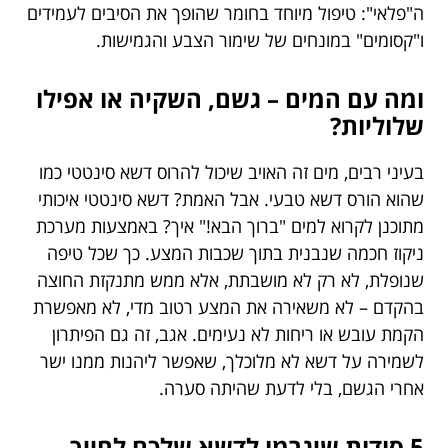
ה"פלאי": טיפול מיוחד בחומר שהופך את הסיבים לעמידים
ו"קסומים" במונחים של שימור הצבע והגמישות.
ומה עם המים – גשם, השקיה או אפילו
שלוליות?
בעיני רבים, מים זה האויב שיכול להרוס דשא סינטטי כמו
שהוא הורס דשא טבעי. אבל האמת? דשא סינטטי איכותי
מתוכנן לקרוא למים "ברוך הבא!" איך? באמצעות מערכת
ניקוז חכמה שנבנית בתוך שכבות המצע. כך שכל טיפה
שנופלת, לא רק לא מושבתת, אלא ממש מתנקזת החוצה
בהקדם – לא משאירה את המצע רטוב מדי, לא מאפשרת
הקמת עובש או ריחות לא נעימים. אגב, זה גם הפיתרון
לשמירה על דשא לא מלוכלך, שאפשר ליהנות ממנו ישר
אחרי הגשם, בלי לדעת שהיתה סערה.
5 סודות שיגרמו לדשא שלכם לחייך