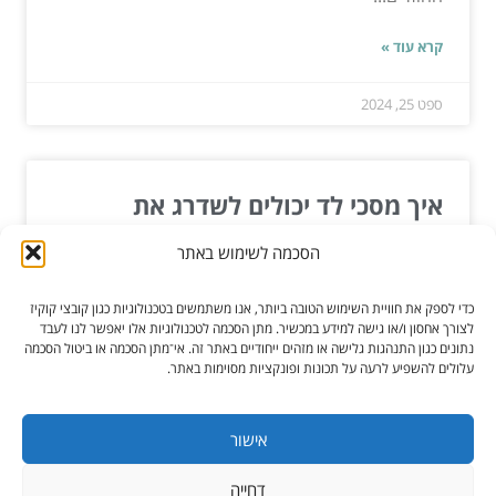
קרא עוד »
ספט 25, 2024
איך מסכי לד יכולים לשדרג את
האירוע שלכם?
הסכמה לשימוש באתר
לאורך השנה, כל בעל עסק דואג לתכנן ולהפיק אירועים
כדי לספק את חוויית השימוש הטובה ביותר, אנו משתמשים בטכנולוגיות כגון קובצי קוקיז
מסוגים שונים. את סוג האירוע, הגודל שלו וגם המיקום...
לצורך אחסון ו/או גישה למידע במכשיר. מתן הסכמה לטכנולוגיות אלו יאפשר לנו לעבד
נתונים כגון התנהגות גלישה או מזהים ייחודיים באתר זה. אי־מתן הסכמה או ביטול הסכמה
עלולים להשפיע לרעה על תכונות ופונקציות מסוימות באתר.
קרא עוד »
מאי 23, 2022
אישור
דחייה