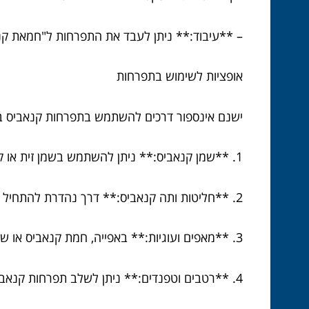
– **עיבוד:** ניתן לעבד את התפרחות ל"חמאת קנא
אופציות לשימוש בתפרחות
ישנם אינספור דרכים להשתמש בתפרחות קנאביס במ
1. **שמן קנאביס:** ניתן להשתמש בשמן זית או קוקוס כבסיס, ולבשל בהם את התפרחות בתהליך איטי לשעות ארוכות כדי לשחרר את החומרים הפעילים.
2. **חליטות ותה קנאביס:** דרך נהדרת להתחיל את הבוקר היא עם כוס תה קנאביס, שמרגיע ומאזן.
3. **מאפים ועוגיות:** באפייה, חמת קנאביס או שמן קנאביס הם מרכיבים נהדרים שיכולים להעשיר קינוחים ועוגיות.
4. **רטבים וטפנדים:** ניתן לשלב תפרחות קנאביס בטחינה, רטבים או מרקים להוספת טעם וגיוון קולינרי.