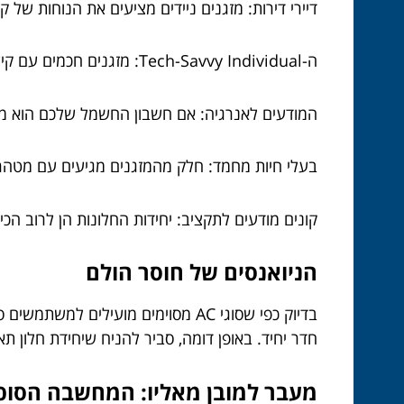
דיירי דירות: מזגנים ניידים מציעים את הנוחות של 
ה-Tech-Savvy Individual: מזגנים חכמים עם קישוריות Wi-Fi ותאימות לשליטה קולית הם התאמה מצוינת לחובבי הטכנולוגיה שבינינו.
המודעים לאנרגיה: אם חשבון החשמל שלכם הוא מקור מתמיד למתח, אז בחירה במז
בעלי חיות מחמד: חלק מהמזגנים מגיעים עם מטהרי א
קונים מודעים לתקציב: יחידות החלונות הן לרוב הכי
הניואנסים של חוסר הולם
בדיוק כפי שסוגי AC מסוימים מועיל
חדר יחיד. באופן דומה, סביר להניח שיחידת חלון
מעבר למובן מאליו: המחשבה הסופ