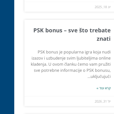
יונ 18, 2025
PSK bonus – sve što trebate
znati
PSK bonus je popularna igra koja nudi
izazov i uzbuđenje svim ljubiteljima online
klađenja. U ovom članku ćemo vam pružiti
sve potrebne informacije o PSK bonusu,
uključujući...
קרא עוד »
יול 31, 2026