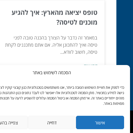
טופס יציאה מהארץ: איך להגיע
מוכנים לטיסה?
במאמר זה נדבר על הצורך בהכנה טובה לפני
טיסה ואיך להתכונן אליה. אם אתם מתכננים לקחת
טיסה, חשוב לוודא...
קרא עוד »
הסכמה לשימוש באתר
יונ 24, 2022
כדי לספק את חוויית השימוש הטובה ביותר, אנו משתמשים בטכנולוגיות כגון קובצי קוקיז לצור
גישה למידע במכשיר. מתן הסכמה לטכנולוגיות אלו יאפשר לנו לעבד נתונים כגון התנהגות ג
מזהים ייחודיים באתר זה. אי־מתן הסכמה או ביטול הסכמה עלולים להשפיע לרעה על תכונות 
מסוימות באתר.
אישור
דחייה
צפייה בהע