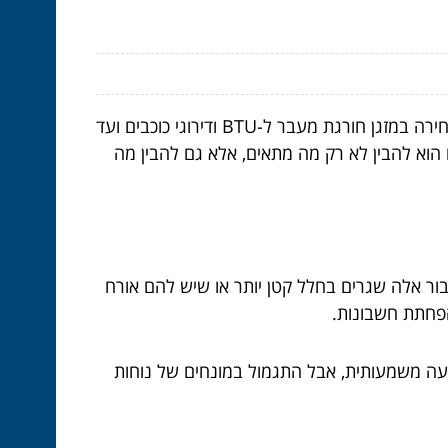
מיזוג אוויר אינו רק קירור חללים; זה ריקוד מורכב של גורמים סביבתיים, שיקולי אורח חיים ומפרטים טכניים. פעולת הבחירה במזגן חורגת מעבר ל-BTU ודירוגי כוכבים ועד
הוא להבין לא רק מה מתאים, אלא גם להבין מה
עבור אלה שגרים בחלל קטן יותר או שיש להם אורח
הפחתת חשבונות.
א בדרך כלל האופציה הרצויה עבור בתים מעל 2000 רגל מרובע. ההשקעה משמעותית, אבל התגמול במונחים של נוחות