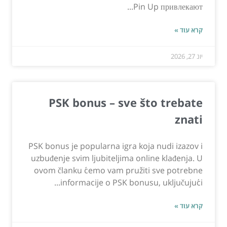
Pin Up привлекают...
קרא עוד »
יונ 27, 2026
PSK bonus – sve što trebate
znati
PSK bonus je popularna igra koja nudi izazov i
uzbuđenje svim ljubiteljima online klađenja. U
ovom članku ćemo vam pružiti sve potrebne
informacije o PSK bonusu, uključujući...
קרא עוד »