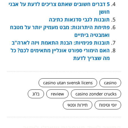
5 דברים חשובים שאתם צריכים לדעת על אבני
חושן
תובנות לגבי סדנאות כתיבה
פתיחת היתרונות: מבט מעמיק יותר על מטבח
ואמבטיה ביתיים
תובנות פנימיות: הבנת התאמת ויזה לארה"ב
האם הימורי ספורט אונליין מתאימים לכם? כל
מה שצריך לדעת
casino utan svensk licens
casino
casino zonder crucks
review
בלוג
יופי וטיפוח
תיירות ופנאי
המשך לעוד מאמרים שיוכלו לעזור...