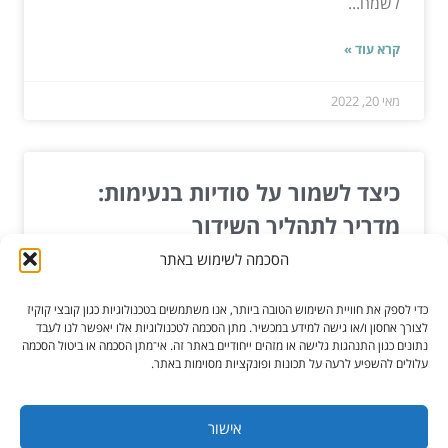
לשמח...
קרא עוד »
מאי 20, 2022
כיצד לשמור על סודיות בנעימות:
מדריך לתהליך השידוך
הסכמה לשימוש באתר
האמת היא, שכולנו רוצים למצוא את האהבה, אבל כשזה
מגיע לשידוך, יש גם המון שאלות שצריך להתמודד איתן.
כדי לספק את חוויית השימוש הטובה ביותר, אנו משתמשים בטכנולוגיות כגון קובצי קוקיז
מה...
לצורך אחסון ו/או גישה למידע במכשיר. מתן הסכמה לטכנולוגיות אלו יאפשר לנו לעבד
נתונים כגון התנהגות גלישה או מזהים ייחודיים באתר זה. אי־מתן הסכמה או ביטול הסכמה
עלולים להשפיע לרעה על תכונות ופונקציות מסוימות באתר.
קרא עוד »
אוג 15, 2024
אישור