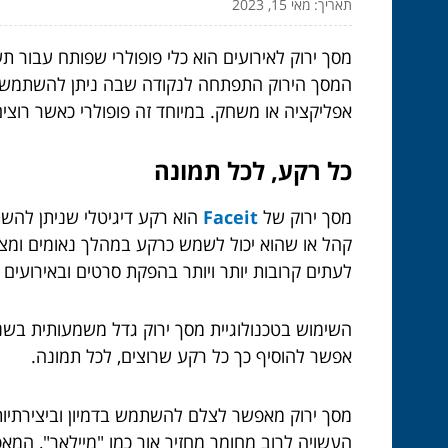
תאריך: מאי 15, 2023
מסך ירוק לאירועים הוא כלי פופולרי שפותח עבור ת
המסך הירוק התפתחה לנקודה שבה ניתן להשתמש בה
אפליקציה או משחק. במיוחד זה פופולרי כאשר רוצים 
כל רקע, לכל תמונה
מסך ירוק של
Faceit
הוא רקע דיגיטלי שניתן להשת
קהל או שהוא יכול לשמש כרקע במהלך נאומים ומצגות
לעתים קרובות יותר ויותר בהפקת סרטים ובאירועים ח
השימוש בטכנולוגיית מסך ירוק גדל משמעותית בשני
אפשר להוסיף כך כל רקע שרוצים, לכל תמונה.
מסך ירוק מאפשר לצלם להשתמש בדמיון וביצירתיות ש
העשויה לרוב מחומר מחזיר אור כמו "מיילאר", המא