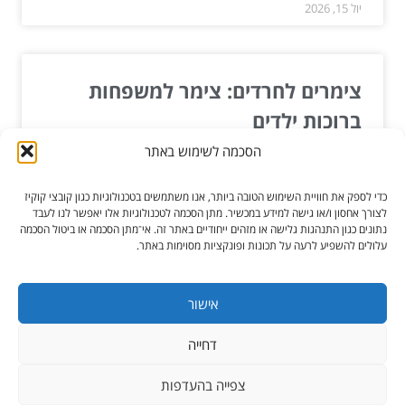
יול 15, 2026
צימרים לחרדים: צימר למשפחות
ברוכות ילדים
הסכמה לשימוש באתר
כל אחד מאיתנו צריך חופשה, ורצוי שהיא תגיע לכל
הפחות פעם אחת בשנה. זוהי הסיבה שבגללה גם
כדי לספק את חוויית השימוש הטובה ביותר, אנו משתמשים בטכנולוגיות כגון קובצי קוקיז
משפחות חרדיות...
לצורך אחסון ו/או גישה למידע במכשיר. מתן הסכמה לטכנולוגיות אלו יאפשר לנו לעבד
נתונים כגון התנהגות גלישה או מזהים ייחודיים באתר זה. אי־מתן הסכמה או ביטול הסכמה
עלולים להשפיע לרעה על תכונות ופונקציות מסוימות באתר.
קרא עוד »
ספט 06, 2021
אישור
דחייה
כל הזכויות שמורות ל-הגורו מקלקן
צפייה בהעדפות