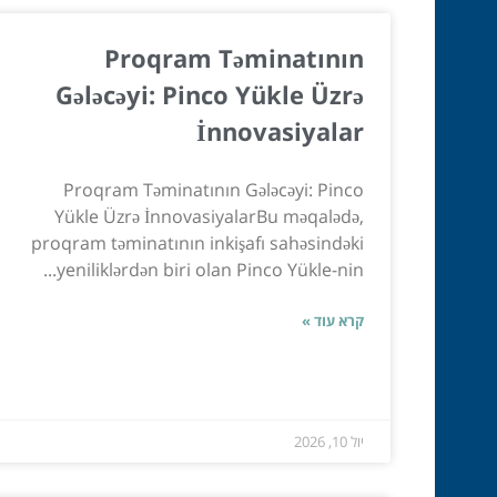
Proqram Təminatının
Gələcəyi: Pinco Yükle Üzrə
İnnovasiyalar
Proqram Təminatının Gələcəyi: Pinco
Yükle Üzrə İnnovasiyalarBu məqalədə,
proqram təminatının inkişafı sahəsindəki
yeniliklərdən biri olan Pinco Yükle-nin...
קרא עוד »
יול 10, 2026