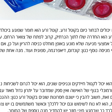
ולים לבחור כיום בקוטל זרע. קוטל זרע הוא חומר שפוגע ביכולת
הזרע הוא החדרה שלו לתוך הנרתיק, קרוב לפתח של צוואר הרחם
מצעי מניעה שלא מונע באופן מוחלט כניסה להריון ועל כן, אם ר
סה נוסף כגון: קונדום, דיאפרגמה, ספוגית ועוד. מנה אחת של 
 יכול לקטול חיידקים ונגיפים שונים, הוא יכול לגרום לשכיחות נמ
ונלי בגוף של האישה ואין ספק שמדובר על יתרון גדול מאוד עב
זאת, חשוב להבין כי ישנם חסרונות שונים בקוטל זרע כגון: הה
בד כך שבמגע מיני חוזר יש להחדיר מנה נוספת של החומר.