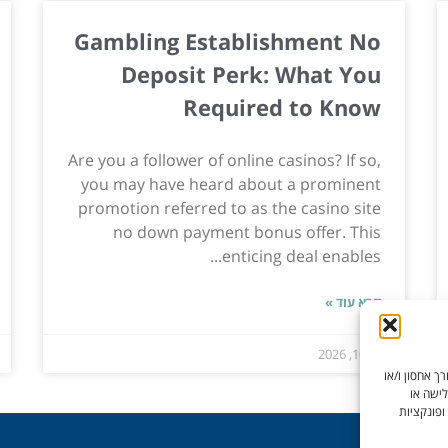
Gambling Establishment No
Deposit Perk: What You
Required to Know
Are you a follower of online casinos? If so,
you may have heard about a prominent
promotion referred to as the casino site
no down payment bonus offer. This
enticing deal enables...
קרא עוד »
יול 10, 2026
ך אחסון ו/או
לישה או
ופונקציות