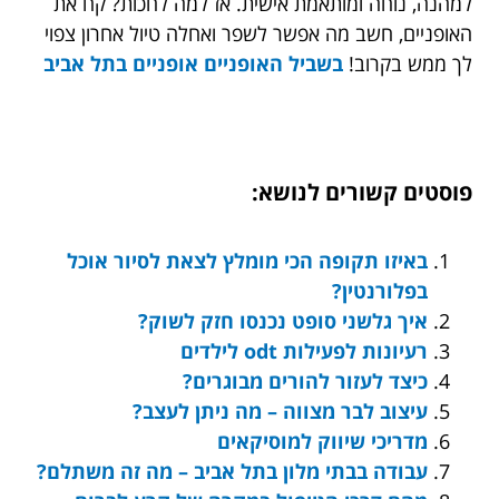
למהנה, נוחה ומותאמת אישית. אז למה לחכות? קח את
האופניים, חשב מה אפשר לשפר ואחלה טיול אחרון צפוי
לך ממש בקרוב!
בשביל האופניים
אופניים בתל אביב
פוסטים קשורים לנושא:
באיזו תקופה הכי מומלץ לצאת לסיור אוכל
בפלורנטין?
איך גלשני סופט נכנסו חזק לשוק?
רעיונות לפעילות odt לילדים
כיצד לעזור להורים מבוגרים?
עיצוב לבר מצווה – מה ניתן לעצב?
מדריכי שיווק למוסיקאים
עבודה בבתי מלון בתל אביב – מה זה משתלם?