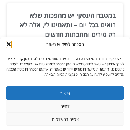
במטבח העסקי יש מהפכות שלא
רואים בכל יום – ותאמינו לי, אלה לא
רק סירים ומחבתות חדשים
הסכמה לשימוש באתר
כשמסתכלים על עולם המטבח המסחרי, קל לחשוב
שהחדשנות מסתכמת ב"עוד סיר קצת יותר גדול" או
כדי לספק את חוויית השימוש הטובה ביותר, אנו משתמשים בטכנולוגיות כגון קובצי קוקיז
"תנור שמחמם מהר...
לצורך אחסון ו/או גישה למידע במכשיר. מתן הסכמה לטכנולוגיות אלו יאפשר לנו לעבד
נתונים כגון התנהגות גלישה או מזהים ייחודיים באתר זה. אי־מתן הסכמה או ביטול הסכמה
עלולים להשפיע לרעה על תכונות ופונקציות מסוימות באתר.
קרא עוד »
דצמ 23, 2025
אישור
דחייה
כל הזכויות שמורות ל-הגורו מקלקן
צפייה בהעדפות