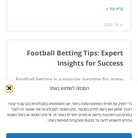
קרא עוד »
יונ 18, 2024
Football Betting Tips: Expert
Insights for Success
Football betting is a popular pastime for many
fans of the beautiful game. With so many
הסכמה לשימוש באתר
matches, leagues, and tournaments to choose
from, it can be overwhelming to decide where
כדי לספק את חוויית השימוש הטובה ביותר, אנו משתמשים בטכנולוגיות כגון קובצי קוקיז
to...
לצורך אחסון ו/או גישה למידע במכשיר. מתן הסכמה לטכנולוגיות אלו יאפשר לנו לעבד
נתונים כגון התנהגות גלישה או מזהים ייחודיים באתר זה. אי־מתן הסכמה או ביטול הסכמה
עלולים להשפיע לרעה על תכונות ופונקציות מסוימות באתר.
קרא עוד »