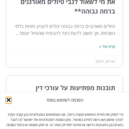
את מי לשאול לגבי טיולים מאורגנים
ברמה גבוהה**
טיולים מאורגנים ברמה גבוהה יכולים להציע חוויות בלתי
נשכחות, אך חשוב לדעת כיצד להבטיח שהטיול יעמוד...
קרא עוד »
מאי 28, 2024
תובנות מפתיעות על עורכי דין
מקרקעין
הסכמה לשימוש באתר
חקר עולם הנדל"ן יכול לעתים קרובות להוביל אותך
כדי לספק את חוויית השימוש הטובה ביותר, אנו משתמשים בטכנולוגיות כגון קובצי קוקיז
למבוך של חוקיות וניירת. כאן נכנסים לתמונה עורכי דין...
לצורך אחסון ו/או גישה למידע במכשיר. מתן הסכמה לטכנולוגיות אלו יאפשר לנו לעבד
נתונים כגון התנהגות גלישה או מזהים ייחודיים באתר זה. אי־מתן הסכמה או ביטול הסכמה