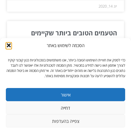
יונ 14, 2020
הטעמים הטובים ביותר שקיימים
לאבקות חלבון
הסכמה לשימוש באתר
אבקות חלבון מתאימות למי שמעוניין בתוספת חלבונים
כדי לספק את חוויית השימוש הטובה ביותר, אנו משתמשים בטכנולוגיות כגון קובצי קוקיז
כדי להגדיל את מסת השריר ולהתמיד באימוני כושר...
לצורך אחסון ו/או גישה למידע במכשיר. מתן הסכמה לטכנולוגיות אלו יאפשר לנו לעבד
נתונים כגון התנהגות גלישה או מזהים ייחודיים באתר זה. אי־מתן הסכמה או ביטול הסכמה
עלולים להשפיע לרעה על תכונות ופונקציות מסוימות באתר.
קרא עוד »
ינו 20, 2020
אישור
דחייה
כל הזכויות שמורות ל-הגורו מקלקן
צפייה בהעדפות